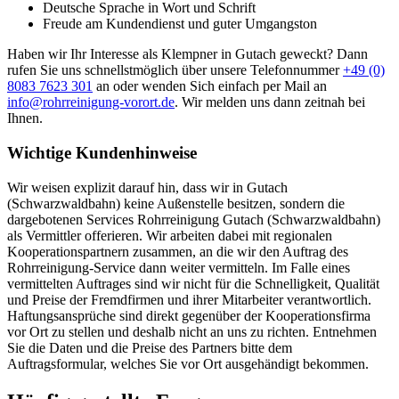
Was tun, wenn der Abfluss verstopft ist?
Bei einer leichten Verstopfung hilft oft schon eine Saugglocke oder
eine Reinigungsspirale. Verzichten Sie dabei auf aggressive
Chemikalien, da diese Ihre Rohre auf Dauer schädigen können.
Lässt sich das Problem so nicht beheben oder tritt bereits Wasser
aus, rufen Sie am besten direkt unsere 24h-Hotline an – wir
vermitteln Ihnen umgehend einen passenden Kooperationspartner in
Ihrer Nähe.
Wo finde ich eine Rohrreinigung in der Nähe?
Als Vermittler ist es unsere Aufgabe, für Sie die passende
Rohrreinigungsfirma in der Nähe oder aus Ihrer Region zu finden.
Kontaktieren Sie uns einfach über das Formular oder unsere
Hotline, und wir stellen den Kontakt zu einem geeigneten
Kooperationspartner für Sie her.
Was kostet eine Abflussreinigung in Gutach (Schwarzwaldbahn)?
Die Kosten für eine Abflussreinigung in Gutach
(Schwarzwaldbahn) hängen vom Aufwand, der Ursache der
Verstopfung und dem jeweiligen Kooperationspartner ab. Da wir als