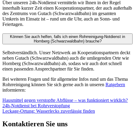
Vorname
Nachname *
Bitte tragen Sie Ihren Nachnamen ein.
E-Mail-Adresse *
Bitte tragen Sie eine gültige E-Mail-Adresse ein.
Telefonnummer
Worum geht es?
Straße und Hausnummer
PLZ *
Bitte tragen Sie eine 5-stellige PLZ ein.
Ort *
Bitte tragen Sie einen Ort ein.
Ihre Nachricht an uns *
Bitte schildern Sie uns kurz Ihr Anliegen.
Bilder (optional)
Bis zu 3 Bilder als JPG oder PNG, je maximal 5 MB.
Ich bin damit einverstanden, dass die von mir übersandten Daten
gemäß der
Datenschutzerklärung
zur Kontaktaufnahme gespeichert
werden. *