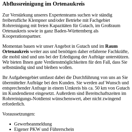
Haben wir Ihr Interesse als Klempner in Gutach geweckt? Dann
rufen Sie uns schnellstmöglich über unsere Telefonnummer
+49 (0)
8083 7623 301
an oder wenden Sich einfach per Mail an
info@rohrreinigung-vorort.de
. Wir melden uns dann zeitnah bei
Ihnen.
Wichtige Kundenhinweise
Wir weisen explizit darauf hin, dass wir in Gutach
(Schwarzwaldbahn) keine Außenstelle besitzen, sondern die
dargebotenen Services Rohrreinigung Gutach (Schwarzwaldbahn)
als Vermittler offerieren. Wir arbeiten dabei mit regionalen
Kooperationspartnern zusammen, an die wir den Auftrag des
Rohrreinigung-Service dann weiter vermitteln. Im Falle eines
vermittelten Auftrages sind wir nicht für die Schnelligkeit, Qualität
und Preise der Fremdfirmen und ihrer Mitarbeiter verantwortlich.
Haftungsansprüche sind direkt gegenüber der Kooperationsfirma
vor Ort zu stellen und deshalb nicht an uns zu richten. Entnehmen
Sie die Daten und die Preise des Partners bitte dem
Auftragsformular, welches Sie vor Ort ausgehändigt bekommen.
Häufig gestellte Fragen