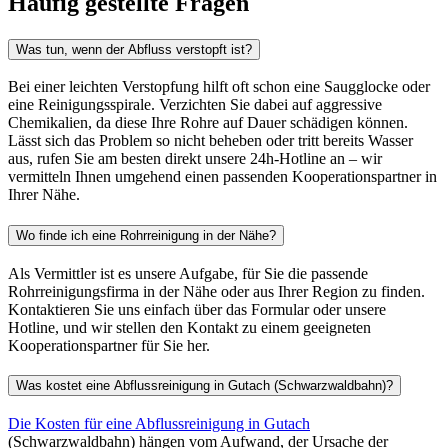
Vermittler auftreten, nennt Ihnen der zuständige Partner vor Ort ein
transparentes Angebot, bevor die Arbeiten beginnen.
Wann ist eine Rohrreinigung notwendig?
Eine Rohrreinigung wird notwendig,
sobald Wasser in Spüle
,
Dusche oder Toilette nur noch langsam oder gar nicht mehr abfließt,
unangenehme Gerüche aus dem Abfluss aufsteigen oder es
regelmäßig zu Rückstau kommt. Auch vorbeugend, etwa bei älteren
Rohrleitungen, kann eine professionelle Rohrreinigung sinnvoll
sein.
Bieten Ihre vermittelten Unternehmen auch Leckage-Ortung in Gutach
(Schwarzwaldbahn) an?
Ja, unsere Kooperationspartner in Gutach (Schwarzwaldbahn)
bieten neben der klassischen Rohr- und Abflussreinigung auch eine
Leckage-Ortung an, um undichte Stellen im Leitungssystem präzise
und ohne unnötige Aufgrabung zu finden.
Wie schnell erreichen Sie Haushalte im Umkreis von Gutach
(Schwarzwaldbahn)?
Über unseren 24h-Notdienst vermitteln wir Ihnen in der Regel
innerhalb kurzer Zeit einen Kooperationspartner, der auch außerhalb