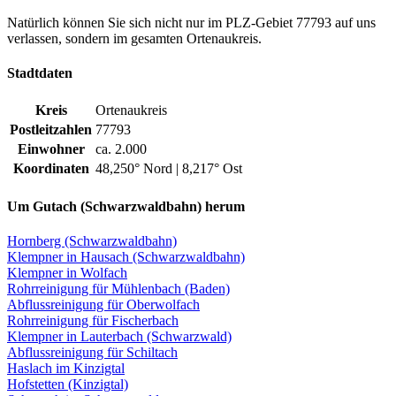
Abflussreinigung für Oberwolfach
Rohrreinigung für Fischerbach
Klempner in Lauterbach (Schwarzwald)
Abflussreinigung für Schiltach
Haslach im Kinzigtal
Hofstetten (Kinzigtal)
Schonach im Schwarzwald
Schenkenzell
Ursachen und Folgen
Abhilfe bei einem verstopften Abflussrohr
Insbesondere im Bereich der Privatwohnungen gibt es viele
Ursachen für einen verstopften Abfluss, die eine Abflussreinigung in
Gutach erst notwendig machen.
So sind bei Küchenspülen mit Kaffeesatz, Speiseresten und Fett die
Hauptgründe zu finden, die einen Abfluss durch die Rohre
einschränken. Auch Rückstände von Chemikalien im Abflussrohr
können das Abfließen im Laufe der Zeit verlangsamen. Im
Badezimmer hat man es meistens mit Textilien, Katzenstreu oder