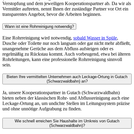
des Zentrums von Gutach (Schwarzwaldbahn) im gesamten
Umkreis im Einsatz ist – rund um die Uhr, auch an Sonn- und
Feiertagen.
Können Sie auch helfen, falls ich einen Rohrreinigung-Notdienst in
Hornberg (Schwarzwaldbahn) brauche?
Selbstverständlich. Unser Netzwerk an Kooperationspartnern deckt
neben Gutach (Schwarzwaldbahn) auch die umliegenden Orte wie
Hornberg (Schwarzwaldbahn) ab, sodass wir auch dort schnell
einen passenden Ansprechpartner für Sie finden.
Bei weiteren Fragen und für allgemeine Infos rund um das Thema
Rohrreinigung können Sie sich gerne auch in unseren
Ratgebern
informieren:
Hausmittel gegen verstopfte Abflüsse – was funktioniert wirklich?
24h-Notdienst bei Rohrverstopfung
Leckage-Ortung: Wasserlecks zuverlässig finden
Kontaktieren Sie uns
Schildern Sie uns kurz Ihr Anliegen — wir vermitteln Ihnen
schnellstmöglich einen passenden Partner in Ihrer Nähe.