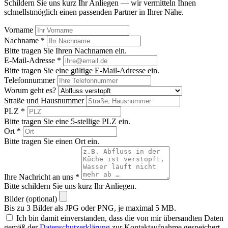
Bitte stimmen Sie der Datenspeicherung zu.
* Pflichtfelder. Die Vermittlung ist für Sie kostenlos.
Dieses Formular ist durch reCAPTCHA geschützt. Es gelten die
Datenschutzbestimmungen
und die
Nutzungsbedingungen
von
Google.
Anfrage senden
Navigation
Start
Abflussreinigung
Übersicht
Ratgeber
Kontakt
Rechtliches
Impressum
Datenschutz
Kontakt