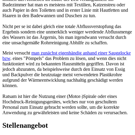
Zur Verstärkung unseres Expertenteams suchen wir ständig
freiberufliche Klempner und/oder Betriebe mit Fachgebiet
Rohrreinigung mit freien Kapazitäten für Gutach, im Großraum
Ortenaukreis sowie in ganz Baden-Württemberg als
Kooperationspartner.
Momentan bauen wir unser Angebot in Gutach und im
Raum
Ortenaukreis
weiter aus und benötigen daher erfahrene Fachkräfte,
die mobil sind und uns bei der Erledigung der Aufträge unterstützen.
Wir bieten Ihnen gute Verdienstmöglichkeiten für den Fall, dass Sie
selbstständig sind und bleiben wollen.
Ihr Aufgabengebiet umfasst dabei die Durchführung von uns an Sie
übermittelter Aufträge bei den Kunden. Sie werden auf Wunsch und
entsprechender Anfrage in einem Umkreis bis ca. 50 km von Gutach
im Kundendienst eingesetzt. Außerdem sind Bereitschaftszeiten im
Rohrreinigungs-Notdienst wünschenswert, aber nicht zwingend
erforderlich.
Voraussetzungen:
Gewerbeanmeldung
Eigener PKW und Führerschein
Deutsche Sprache in Wort und Schrift
Freude am Kundendienst und guter Umgangston