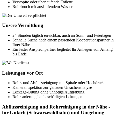
Kamerainspektion zur genauen Ursachenanalyse
Leckage-Ortung ohne unnötige Aufgrabung
Rohrsanierung bei beschädigten Leitungen
Abflussreinigung und Rohrreinigung in der Nähe -
für Gutach (Schwarzwaldbahn) und Umgebung
Natürlich können Sie sich nicht nur im PLZ-Gebiet 77793 auf uns
verlassen, sondern im gesamten Ortenaukreis.
Stadtdaten
Kreis
Ortenaukreis
Postleitzahlen
77793
Einwohner
ca. 2.000
Koordinaten
48,250° Nord | 8,217° Ost
Um Gutach (Schwarzwaldbahn) herum
Hornberg (Schwarzwaldbahn)
Klempner in Hausach (Schwarzwaldbahn)
Klempner in Wolfach
Rohrreinigung für Mühlenbach (Baden)