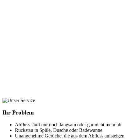
Ihr Problem
Abfluss läuft nur noch langsam oder gar nicht mehr ab
Rückstau in Spüle, Dusche oder Badewanne
Unangenehme Gerüche, die aus dem Abfluss aufsteigen
Verstopfte oder überlaufende Toilette
Rohrbruch mit auslaufendem Wasser
Unsere Vermittlung
24 Stunden täglich erreichbar, auch an Sonn- und Feiertagen
Schnelle Suche nach einem passenden Kooperationspartner in
Ihrer Nähe
Ein fester Ansprechpartner begleitet Ihr Anliegen von Anfang
bis Ende
Leistungen vor Ort
Rohr- und Abflussreinigung mit Spirale oder Hochdruck