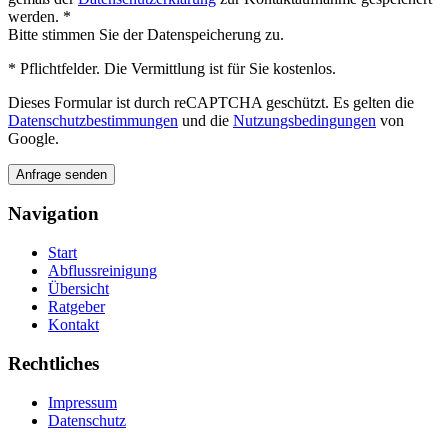
Rohrreinigung vor Ort in Gutach (Schwarzwaldbahn)
01516 - 113 55 44
info@rohrreinigung-vorort.de
©Copyright -
Insight Ideas
2026
Last Updated: 2026-07-03
Jetzt anrufen: 01516 - 113 55 44