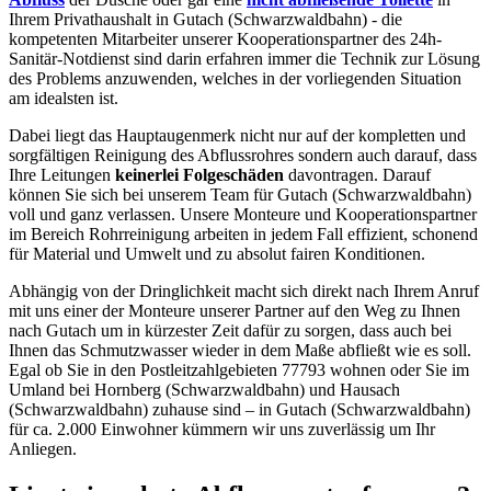
Ihrem Privathaushalt in Gutach (Schwarzwaldbahn) - die
kompetenten Mitarbeiter unserer Kooperationspartner des 24h-
Sanitär-Notdienst sind darin erfahren immer die Technik zur Lösung
des Problems anzuwenden, welches in der vorliegenden Situation
am idealsten ist.
Dabei liegt das Hauptaugenmerk nicht nur auf der kompletten und
sorgfältigen Reinigung des Abflussrohres sondern auch darauf, dass
Ihre Leitungen
keinerlei Folgeschäden
davontragen. Darauf
können Sie sich bei unserem Team für Gutach (Schwarzwaldbahn)
voll und ganz verlassen. Unsere Monteure und Kooperationspartner
im Bereich Rohrreinigung arbeiten in jedem Fall effizient, schonend
für Material und Umwelt und zu absolut fairen Konditionen.
Abhängig von der Dringlichkeit macht sich direkt nach Ihrem Anruf
mit uns einer der Monteure unserer Partner auf den Weg zu Ihnen
nach Gutach um in kürzester Zeit dafür zu sorgen, dass auch bei
Ihnen das Schmutzwasser wieder in dem Maße abfließt wie es soll.
Egal ob Sie in den Postleitzahlgebieten 77793 wohnen oder Sie im
Umland bei Hornberg (Schwarzwaldbahn) und Hausach
(Schwarzwaldbahn) zuhause sind – in Gutach (Schwarzwaldbahn)
für ca. 2.000 Einwohner kümmern wir uns zuverlässig um Ihr
Anliegen.