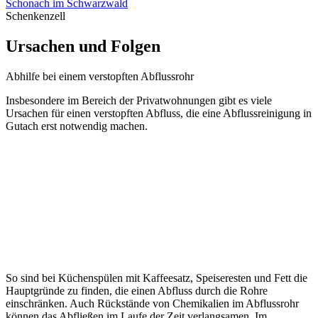
auch Papier in den Toiletten und in erster Linie mit Hautfetten und
Haaren in den Badewannen und Duschen zu tun.
Nicht per se ist dabei gleich eine totale Abflussverstopfung das
Ergebnis sondern eine unmerklich weniger werdende Abflussmenge
des Wassers ist das Ärgernis, bis man irgendwann versucht durch
eine unsachgemäße Rohrreinigung Abhilfe zu schaffen.
Meist versucht
man zunächst eigenhändig anhand einer Saugglocke
bzw
. eines "Pömpels" das Problem zu lösen, und wenn dies nicht
funktioniert wird zu bekannten Hausmitteln gegriffen. Davon ist
jedoch abzuraten, da beispielsweise durch den Einsatz von Essig
und Backpulver die heutzutage meist verwendeten Plastikrohre
aufgrund der Wärmeentwicklung nachhaltig geschädigt werden
können.
Ratsam ist hier die Nutzung einer (Motor-)Spirale oder eines
Hochdruck-Reinigungsgerätes, welches nur von geschultem
Personal zum Einsatz gebracht werden sollte, um die korrekte
Anwendung zu gewährleisten und keine Schäden zu verursachen.
Stellenangebot
Abflussreinigung im Ortenaukreis