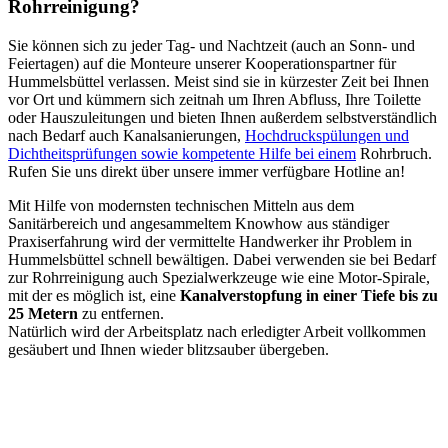
Rohrreinigung?
Sie können sich zu jeder Tag- und Nachtzeit (auch an Sonn- und
Feiertagen) auf die Monteure unserer Kooperationspartner für
Hummelsbüttel verlassen. Meist sind sie in kürzester Zeit bei Ihnen
vor Ort und kümmern sich zeitnah um Ihren Abfluss, Ihre Toilette
oder Hauszuleitungen und bieten Ihnen außerdem selbstverständlich
nach Bedarf auch Kanalsanierungen,
Hochdruckspülungen und
Dichtheitsprüfungen sowie kompetente Hilfe bei einem
Rohrbruch.
Rufen Sie uns direkt über unsere immer verfügbare Hotline an!
Mit Hilfe von modernsten technischen Mitteln aus dem
Sanitärbereich und angesammeltem Knowhow aus ständiger
Praxiserfahrung wird der vermittelte Handwerker ihr Problem in
Hummelsbüttel schnell bewältigen. Dabei verwenden sie bei Bedarf
zur Rohrreinigung auch Spezialwerkzeuge wie eine Motor-Spirale,
mit der es möglich ist, eine
Kanalverstopfung in einer Tiefe bis zu
25 Metern
zu entfernen.
Natürlich wird der Arbeitsplatz nach erledigter Arbeit vollkommen
gesäubert und Ihnen wieder blitzsauber übergeben.
Ihr Problem