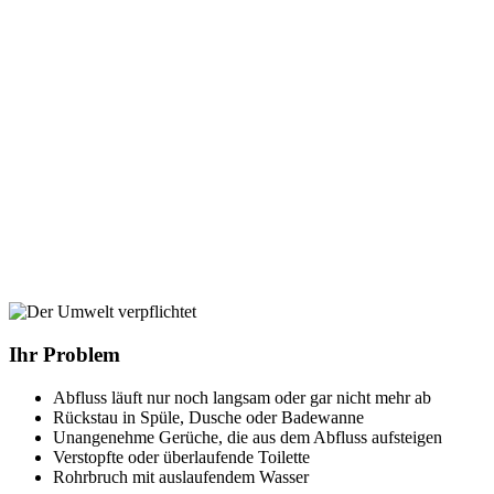
Abfluss läuft nur noch langsam oder gar nicht mehr ab
Rückstau in Spüle, Dusche oder Badewanne
Unangenehme Gerüche, die aus dem Abfluss aufsteigen
Verstopfte oder überlaufende Toilette
Rohrbruch mit auslaufendem Wasser
Unsere Vermittlung
24 Stunden täglich erreichbar, auch an Sonn- und Feiertagen
Schnelle Suche nach einem passenden Kooperationspartner in
Ihrer Nähe
Ein fester Ansprechpartner begleitet Ihr Anliegen von Anfang
bis Ende
Leistungen vor Ort
Rohr- und Abflussreinigung mit Spirale oder Hochdruck
Kamerainspektion zur genauen Ursachenanalyse
Leckage-Ortung ohne unnötige Aufgrabung