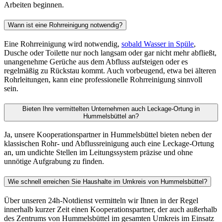
Selbstverständlich. Unser Netzwerk an Kooperationspartnern deckt
neben Hummelsbüttel auch die umliegenden Orte wie Norderstedt
ab, sodass wir auch dort schnell einen passenden Ansprechpartner
für Sie finden.
Bei weiteren Fragen und für allgemeine Infos rund um das Thema
Rohrreinigung können Sie sich gerne auch in unseren
Ratgebern
informieren:
Hausmittel gegen verstopfte Abflüsse – was funktioniert wirklich?
24h-Notdienst bei Rohrverstopfung
Rohrreinigung ohne Chemie
Kontaktieren Sie uns
Schildern Sie uns kurz Ihr Anliegen — wir vermitteln Ihnen
schnellstmöglich einen passenden Partner in Ihrer Nähe.
Vorname
Nachname *
Bitte tragen Sie Ihren Nachnamen ein.
E-Mail-Adresse *
Bitte tragen Sie eine gültige E-Mail-Adresse ein.
Telefonnummer