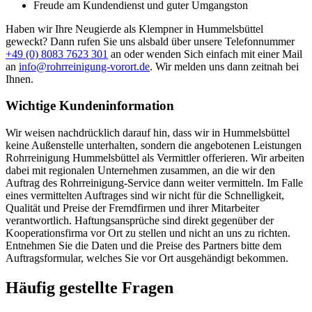
Lässt sich das Problem so nicht beheben oder tritt bereits Wasser
aus, rufen Sie am besten direkt unsere 24h-Hotline an – wir
vermitteln Ihnen umgehend einen passenden Kooperationspartner in
Ihrer Nähe.
Wo finde ich eine Rohrreinigung in der Nähe?
Als Vermittler ist es unsere Aufgabe, für Sie die passende
Rohrreinigungsfirma in der Nähe oder aus Ihrer Region zu finden.
Kontaktieren Sie uns einfach über das Formular oder unsere
Hotline, und wir stellen den Kontakt zu einem geeigneten
Kooperationspartner für Sie her.
Was kostet eine Abflussreinigung in Hummelsbüttel?
Die Kosten für eine Abflussreinigung in Hummelsbüttel
hängen
vom Aufwand, der Ursache der Verstopfung und dem jeweiligen
Kooperationspartner ab. Da wir als Vermittler auftreten, nennt Ihnen
der zuständige Partner vor Ort ein transparentes Angebot, bevor die
Arbeiten beginnen.
Wann ist eine Rohrreinigung notwendig?
Eine Rohrreinigung wird notwendig,
sobald Wasser in Spüle
,