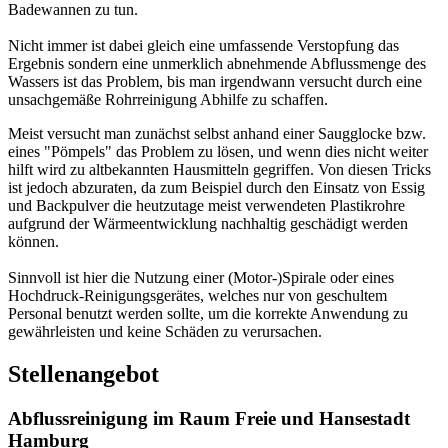
Momentan bauen wir unsere Präsenz in Hummelsbüttel und im
Raum Freie und Hansestadt Hamburg
weiter aus und benötigen
daher gelernte Fachkräfte, die mobil sind und uns bei der
Verrichtung der Aufträge unterstützen. Wir bieten Ihnen gute
Verdienstmöglichkeiten für den Fall, dass Sie selbstständig sind und
bleiben wollen.
Ihr Aufgabengebiet umfasst dabei die Durchführung von uns an Sie
weitergegebener Einsätze beim Kunden. Sie werden auf Wunsch
und entsprechender Anfrage in einem Umkreis bis ca. 50 km von
Hummelsbüttel im Kundendienst eingesetzt. Zusätzlich ist
Bereitschaft im Rohrreinigungs-Notdienst wünschenswert, aber
nicht zwingend erforderlich.
Voraussetzungen:
Gewerbeschein
Eigenes Fahrzeug und Führerschein
Deutsche Sprache in Wort und Schrift
Freude am Kundendienst und guter Umgangston
Haben wir Ihre Neugierde als Klempner in Hummelsbüttel
geweckt? Dann rufen Sie uns alsbald über unsere Telefonnummer
+49 (0) 8083 7623 301
an oder wenden Sich einfach mit einer Mail
an
info@rohrreinigung-vorort.de
. Wir melden uns dann zeitnah bei