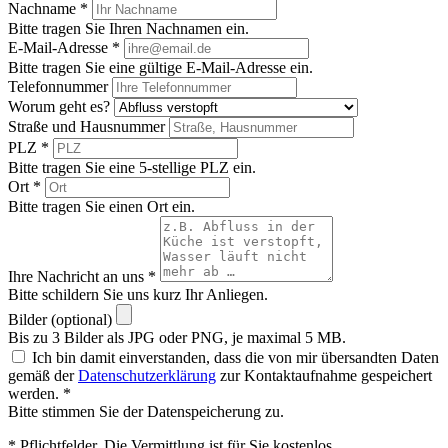
Anfrage senden
Navigation
Start
Abflussreinigung
Übersicht
Ratgeber
Kontakt
Rechtliches
Impressum
Datenschutz
Kontakt
Rohrreinigung vor Ort in Hummelsbüttel
01516 - 113 55 44
info@rohrreinigung-vorort.de
©Copyright -
Insight Ideas
2026