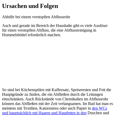
Meist versucht man zunächst selbst anhand einer Saugglocke bzw.
eines "Pömpels" das Problem zu lösen, und wenn dies nicht weiter
hilft wird zu altbekannten Hausmitteln gegriffen. Von diesen Tricks
ist jedoch abzuraten, da zum Beispiel durch den Einsatz von Essig
und Backpulver die heutzutage meist verwendeten Plastikrohre
aufgrund der Wärmeentwicklung nachhaltig geschädigt werden
können.
Sinnvoll ist hier die Nutzung einer (Motor-)Spirale oder eines
Hochdruck-Reinigungsgerätes, welches nur von geschultem
Personal benutzt werden sollte, um die korrekte Anwendung zu
gewährleisten und keine Schäden zu verursachen.
Stellenangebot
Abflussreinigung im Raum Freie und Hansestadt
Hamburg
Zur Verstärkung unseres Serviceteams suchen wir zur Zeit
freiberufliche Klempner und Betriebe mit Fachgebiet Rohrreinigung
mit freien Kapazitäten für Hummelsbüttel, im Großraum Hamburg
als Kooperationspartner.