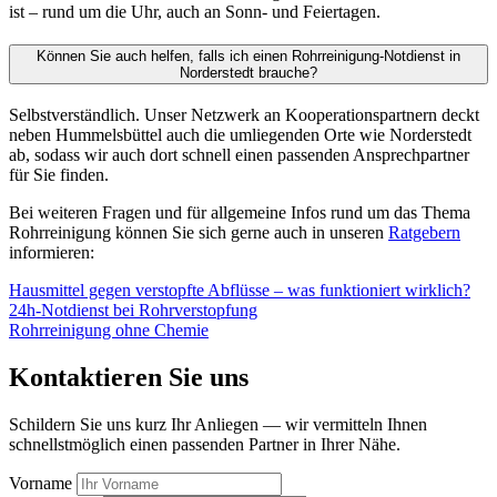
Worum geht es?
Straße und Hausnummer
PLZ *
Bitte tragen Sie eine 5-stellige PLZ ein.
Ort *
Bitte tragen Sie einen Ort ein.
Ihre Nachricht an uns *
Bitte schildern Sie uns kurz Ihr Anliegen.
Bilder (optional)
Bis zu 3 Bilder als JPG oder PNG, je maximal 5 MB.
Ich bin damit einverstanden, dass die von mir übersandten Daten
gemäß der
Datenschutzerklärung
zur Kontaktaufnahme gespeichert
werden. *
Bitte stimmen Sie der Datenspeicherung zu.
* Pflichtfelder. Die Vermittlung ist für Sie kostenlos.
Dieses Formular ist durch reCAPTCHA geschützt. Es gelten die
Datenschutzbestimmungen
und die
Nutzungsbedingungen
von
Google.