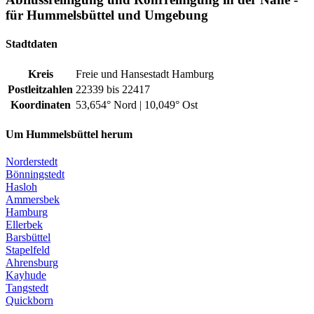
Tangstedt
Quickborn
Ursachen und Folgen
Abhilfe bei einem verstopften Abflussrohr
Auch und gerade im Bereich der Haushalte gibt es viele Auslöser
für einen verstopften Abfluss, die eine Abflussreinigung in
Hummelsbüttel erforderlich machen.
So sind bei Küchenspülen mit Kaffeesatz, Speiseresten und Fett die
Hauptgründe zu finden, die ein Abfließen durch die Leitungen
einschränken. Auch Rückstände von Chemikalien im Abflussrohr
können das Abfließen mit der Zeit verlangsamen. Im Bad hat man es
meistens mit Textilien, Katzenstreu oder auch Papier in
den WCs
und hauptsächlich mit Haaren und Hautfetten in den
Duschen und
Badewannen zu tun.
Nicht immer ist dabei gleich eine umfassende Verstopfung das
Ergebnis sondern eine unmerklich abnehmende Abflussmenge des
Wassers ist das Problem, bis man irgendwann versucht durch eine
unsachgemäße Rohrreinigung Abhilfe zu schaffen.