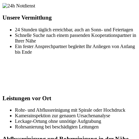
Rohrsanierung bei beschädigten Leitungen
Abflussreinigung und Rohrreinigung in der Nähe -
für Hummelsbüttel und Umgebung
Stadtdaten
Kreis
Freie und Hansestadt Hamburg
Postleitzahlen
22339 bis 22417
Koordinaten
53,654° Nord | 10,049° Ost
Um Hummelsbüttel herum
Norderstedt
Bönningstedt
Hasloh
Ammersbek
Hamburg
Ellerbek
Barsbüttel
Stapelfeld
Ahrensburg
Kayhude