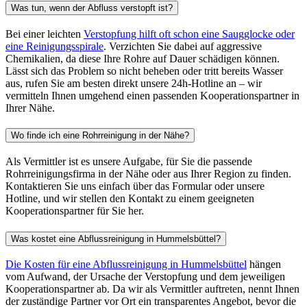
Dusche oder Toilette nur noch langsam oder gar nicht mehr abfließt,
unangenehme Gerüche aus dem Abfluss aufsteigen oder es
regelmäßig zu Rückstau kommt. Auch vorbeugend, etwa bei älteren
Rohrleitungen, kann eine professionelle Rohrreinigung sinnvoll
sein.
Bieten Ihre vermittelten Unternehmen auch Leckage-Ortung in
Hummelsbüttel an?
Ja, unsere Kooperationspartner in Hummelsbüttel bieten neben der
klassischen Rohr- und Abflussreinigung auch eine Leckage-Ortung
an, um undichte Stellen im Leitungssystem präzise und ohne
unnötige Aufgrabung zu finden.
Wie schnell erreichen Sie Haushalte im Umkreis von Hummelsbüttel?
Über unseren 24h-Notdienst vermitteln wir Ihnen in der Regel
innerhalb kurzer Zeit einen Kooperationspartner, der auch außerhalb
des Zentrums von Hummelsbüttel im gesamten Umkreis im Einsatz
ist – rund um die Uhr, auch an Sonn- und Feiertagen.
Können Sie auch helfen, falls ich einen Rohrreinigung-Notdienst in
Norderstedt brauche?