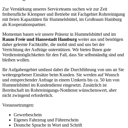
Ihnen.
Wichtige Kundeninformation
Wir weisen nachdrücklich darauf hin, dass wir in Hummelsbüttel
keine Außenstelle unterhalten, sondern die angebotenen Leistungen
Rohrreinigung Hummelsbüttel als Vermittler offerieren. Wir arbeiten
dabei mit regionalen Unternehmen zusammen, an die wir den
Auftrag des Rohrreinigung-Service dann weiter vermitteln. Im Falle
eines vermittelten Auftrages sind wir nicht für die Schnelligkeit,
Qualität und Preise der Fremdfirmen und ihrer Mitarbeiter
verantwortlich. Haftungsansprüche sind direkt gegenüber der
Kooperationsfirma vor Ort zu stellen und nicht an uns zu richten.
Entnehmen Sie die Daten und die Preise des Partners bitte dem
Auftragsformular, welches Sie vor Ort ausgehändigt bekommen.
Häufig gestellte Fragen
Was tun, wenn der Abfluss verstopft ist?
Bei einer leichten
Verstopfung hilft oft schon eine Saugglocke oder
eine Reinigungsspirale
. Verzichten Sie dabei auf aggressive
Chemikalien, da diese Ihre Rohre auf Dauer schädigen können.