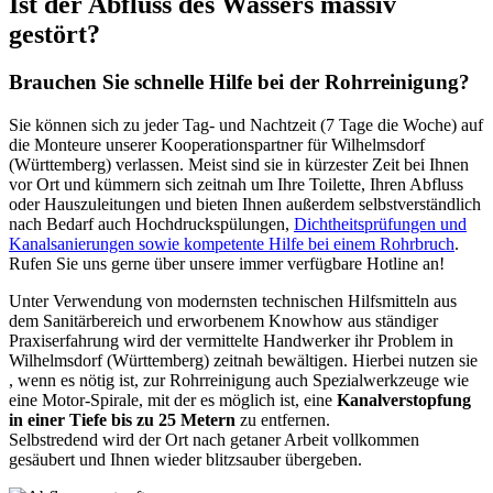
Ist der Abfluss des Wassers massiv
gestört?
Brauchen Sie schnelle Hilfe bei der Rohrreinigung?
Sie können sich zu jeder Tag- und Nachtzeit (7 Tage die Woche) auf
die Monteure unserer Kooperationspartner für Wilhelmsdorf
(Württemberg) verlassen. Meist sind sie in kürzester Zeit bei Ihnen
vor Ort und kümmern sich zeitnah um Ihre Toilette, Ihren Abfluss
oder Hauszuleitungen und bieten Ihnen außerdem selbstverständlich
nach Bedarf auch Hochdruckspülungen,
Dichtheitsprüfungen und
Kanalsanierungen sowie kompetente Hilfe bei einem Rohrbruch
.
Rufen Sie uns gerne über unsere immer verfügbare Hotline an!
Unter Verwendung von modernsten technischen Hilfsmitteln aus
dem Sanitärbereich und erworbenem Knowhow aus ständiger
Praxiserfahrung wird der vermittelte Handwerker ihr Problem in
Wilhelmsdorf (Württemberg) zeitnah bewältigen. Hierbei nutzen sie
, wenn es nötig ist, zur Rohrreinigung auch Spezialwerkzeuge wie
eine Motor-Spirale, mit der es möglich ist, eine
Kanalverstopfung
in einer Tiefe bis zu 25 Metern
zu entfernen.
Selbstredend wird der Ort nach getaner Arbeit vollkommen
gesäubert und Ihnen wieder blitzsauber übergeben.