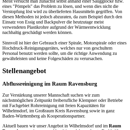
Meist versucht man zunächst selbst anhand einer Saugglocke bzw.
eines "Pömpels" das Problem zu lösen, und wenn dies nicht die
Verstopfung löst wird zu überlieferten Hausmitteln gegriffen. Von
diesen Methoden ist jedoch abzuraten, da zum Beispiel durch den
Einsatz von Essig und Backpulver die heutzutage meist
verwendeten Plastikrohre aufgrund der Wärmeentwicklung
nachhaltig geschädigt werden können.
Sinnvoll ist hier der Gebrauch einer Spirale, Motorspirale oder eines
Hochdruck-Reinigungsgerätes, welches nur von geschultem
Personal benutzt werden sollte, um die richtige Anwendung zu
gewährleisten und keine Folgeschäden zu verursachen.
Stellenangebot
Abflussreinigung im Raum Ravensburg
Zur Verstärkung unserer Mannschaft suchen wir zum
nächstmöglichen Zeitpunkt freiberufliche Klempner oder Betriebe
mit Fachgebiet Rohrreinigung mit freien Kapazitäten für
Wilhelmsdorf, im Großraum Kreis Ravensburg sowie in ganz
Baden-Württemberg als Kooperationspartner.
Aktuell bauen wir unser Angebot in Wilhelmsdorf und im
Raum