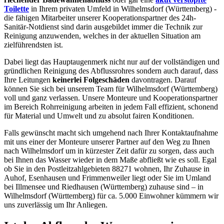
Toilette
in Ihrem privaten Umfeld in Wilhelmsdorf (Württemberg) -
die fähigen Mitarbeiter unserer Kooperationspartner des 24h-
Sanitär-Notdienst sind darin ausgebildet immer die Technik zur
Reinigung anzuwenden, welches in der aktuellen Situation am
zielführendsten ist.
Dabei liegt das Hauptaugenmerk nicht nur auf der vollständigen und
gründlichen Reinigung des Abflussrohres sondern auch darauf, dass
Ihre Leitungen
keinerlei Folgeschäden
davontragen. Darauf
können Sie sich bei unserem Team für Wilhelmsdorf (Württemberg)
voll und ganz verlassen. Unsere Monteure und Kooperationspartner
im Bereich Rohrreinigung arbeiten in jedem Fall effizient, schonend
für Material und Umwelt und zu absolut fairen Konditionen.
Falls gewünscht macht sich umgehend nach Ihrer Kontaktaufnahme
mit uns einer der Monteure unserer Partner auf den Weg zu Ihnen
nach Wilhelmsdorf um in kürzester Zeit dafür zu sorgen, dass auch
bei Ihnen das Wasser wieder in dem Maße abfließt wie es soll. Egal
ob Sie in den Postleitzahlgebieten 88271 wohnen, Ihr Zuhause in
Auhof, Esenhausen und Frimmenweiler liegt oder Sie im Umland
bei Illmensee und Riedhausen (Württemberg) zuhause sind – in
Wilhelmsdorf (Württemberg) für ca. 5.000 Einwohner kümmern wir
uns zuverlässig um Ihr Anliegen.